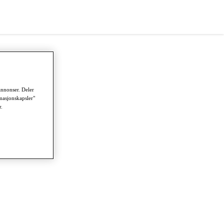
annonser. Deler
masjonskapsler"
r.