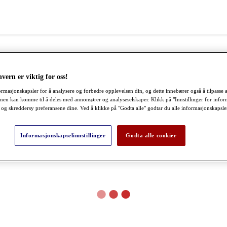
nvern er viktig for oss!
ormasjonskapsler for å analysere og forbedre opplevelsen din, og dette innebærer også å tilpasse 
nen kan komme til å deles med annonsører og analyseselskaper. Klikk på "Innstillinger for infor
r og skreddersy preferansene dine. Ved å klikke på "Godta alle" godtar du alle informasjonskapsle
Informasjonskapselinnstillinger
Godta alle cookier
●
●
●